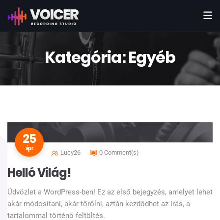
Kategória:
Egyéb
25
ápr
Lucy26
0 Comment(s)
Helló Világ!
Üdvözlet a WordPress-ben! Ez az első bejegyzés, amelyet lehet
akár módosítani, akár törölni, aztán kezdődhet az írás, a
tartalommal történő feltöltés.